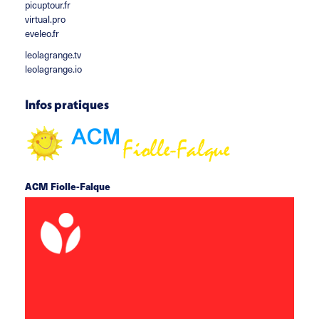
picuptour.fr
virtual.pro
eveleo.fr
leolagrange.tv
leolagrange.io
Infos pratiques
ACM Fiolle-Falque
rue du docteur Fiolle 13006 Marseille
acm.fiollefalque@leolagrange.org
06 69 93 49 61