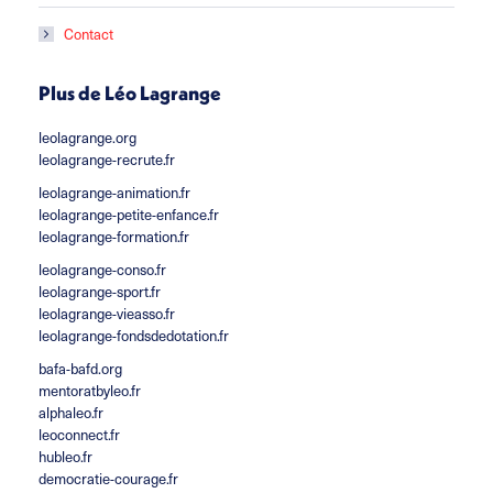
Contact
Plus de Léo Lagrange
leolagrange.org
leolagrange-recrute.fr
leolagrange-animation.fr
leolagrange-petite-enfance.fr
leolagrange-formation.fr
leolagrange-conso.fr
leolagrange-sport.fr
leolagrange-vieasso.fr
leolagrange-fondsdedotation.fr
bafa-bafd.org
mentoratbyleo.fr
alphaleo.fr
leoconnect.fr
hubleo.fr
democratie-courage.fr