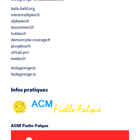
bafa-bafd.org
mentoratbyleo.fr
alphaleo.fr
leoconnect.fr
hubleo.fr
democratie-courage.fr
picuptour.fr
virtual.pro
eveleo.fr
leolagrange.tv
leolagrange.io
Infos pratiques
ACM Fiolle-Falque
rue du docteur Fiolle 13006 Marseille