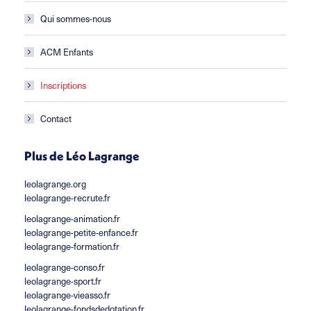
Qui sommes-nous
ACM Enfants
Inscriptions
Contact
Plus de Léo Lagrange
leolagrange.org
leolagrange-recrute.fr
leolagrange-animation.fr
leolagrange-petite-enfance.fr
leolagrange-formation.fr
leolagrange-conso.fr
leolagrange-sport.fr
leolagrange-vieasso.fr
leolagrange-fondsdedotation.fr