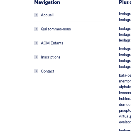
Navigation
Plus
leolag
Accueil
leolagr
leolagr
Qui sommes-nous
leolagr
leolagr
ACM Enfants
leolagr
leolagr
Inscriptions
leolagr
leolagr
Contact
bafa-ba
mentora
alphale
leoconn
hubleo.
democr
picupto
virtual
eveleo.
leolagr