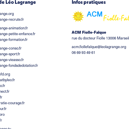
 de Léo Lagrange
Infos pratiques
range.org
ange-recrute.fr
ange-animation.fr
ACM Fiolle-Falque
ange-petite-enfance.fr
rue du docteur Fiolle 13006 Marseil
ange-formation.fr
acm.fiollefalque@leolagrange.org
ange-conso.fr
06 69 93 49 61
ange-sport.fr
ange-vieasso.fr
ange-fondsdedotation.fr
fd.org
tbyleo.fr
o.fr
ect.fr
fr
atie-courage.fr
ur.fr
.pro
fr
ange.tv