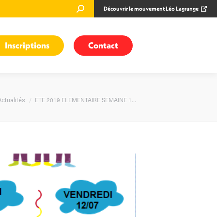
Recherche
Découvrir le mouvement Léo Lagrange
:
Inscriptions
Contact
 ici :
ETE 2019 ELEMENTAIRE SEMAINE 1…
Actualités