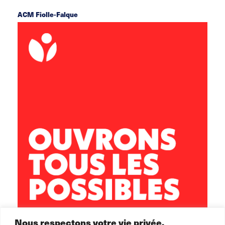
ACM Fiolle-Falque
rue du docteur Fiolle 13006 Marseille
acm.fiollefalque@leolagrange.org
06 69 93 49 61
Nous respectons votre vie privée.