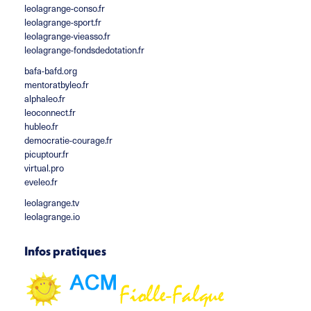
leolagrange-conso.fr
leolagrange-sport.fr
leolagrange-vieasso.fr
leolagrange-fondsdedotation.fr
bafa-bafd.org
mentoratbyleo.fr
alphaleo.fr
leoconnect.fr
hubleo.fr
democratie-courage.fr
picuptour.fr
virtual.pro
eveleo.fr
leolagrange.tv
leolagrange.io
Infos pratiques