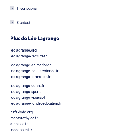
Inscriptions
Contact
Plus de Léo Lagrange
leolagrange.org
leolagrange-recrute.fr
leolagrange-animation.fr
leolagrange-petite-enfance.fr
leolagrange-formation.fr
leolagrange-conso.fr
leolagrange-sport.fr
leolagrange-vieasso.fr
leolagrange-fondsdedotation.fr
bafa-bafd.org
mentoratbyleo.fr
alphaleo.fr
leoconnect.fr