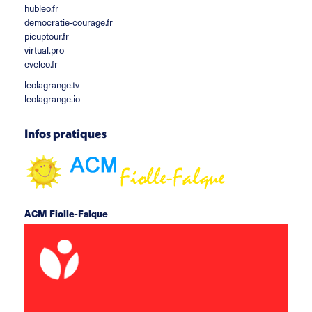
hubleo.fr
democratie-courage.fr
picuptour.fr
virtual.pro
eveleo.fr
leolagrange.tv
leolagrange.io
Infos pratiques
ACM Fiolle-Falque
rue du docteur Fiolle 13006 Marseille
acm.fiollefalque@leolagrange.org
06 69 93 49 61