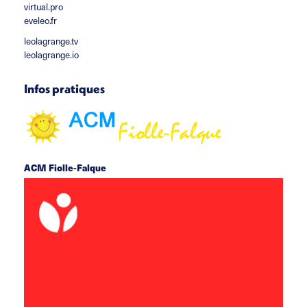
virtual.pro
eveleo.fr
leolagrange.tv
leolagrange.io
Infos pratiques
ACM Fiolle-Falque
rue du docteur Fiolle 13006 Marseille
acm.fiollefalque@leolagrange.org
06 69 93 49 61