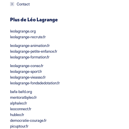
Contact
Plus de Léo Lagrange
leolagrange.org
leolagrange-recrute.fr
leolagrange-animation.fr
leolagrange-petite-enfance.fr
leolagrange-formation.fr
leolagrange-conso.fr
leolagrange-sport.fr
leolagrange-vieasso.fr
leolagrange-fondsdedotation.fr
bafa-bafd.org
mentoratbyleo.fr
alphaleo.fr
leoconnect.fr
hubleo.fr
democratie-courage.fr
picuptour.fr