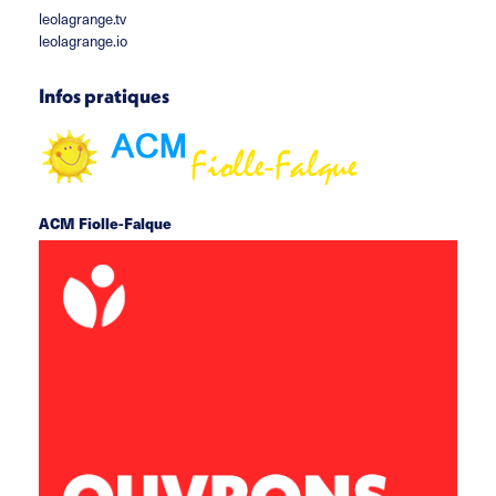
leolagrange.tv
leolagrange.io
Infos pratiques
ACM Fiolle-Falque
rue du docteur Fiolle 13006 Marseille
acm.fiollefalque@leolagrange.org
06 69 93 49 61